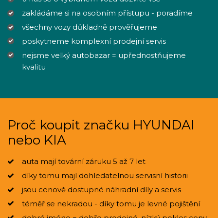
zakládáme si na osobním přístupu - poradíme
všechny vozy důkladně prověřujeme
poskytneme komplexní prodejní servis
nejsme velký autobazar = upřednostňujeme
kvalitu
Proč koupit značku HYUNDAI
nebo KIA
auta mají tovární záruku 5 až 7 let
díky tomu mají dohledatelnou servisní historii
jsou cenově dostupné náhradní díly a servis
téměř se nekradou - díky tomu je levné pojištění
dobré jméno = dobře prodejné, nízký pokles ceny