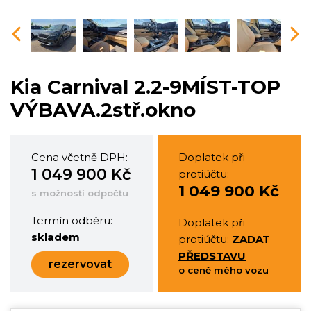
vious
Nex
Kia Carnival 2.2-9MÍST-TOP
VÝBAVA.2stř.okno
Cena včetně DPH:
Doplatek při
1 049 900 Kč
protiúčtu:
1 049 900 Kč
s možností odpočtu
Termín odběru:
Doplatek při
skladem
protiúčtu:
ZADAT
PŘEDSTAVU
rezervovat
o ceně mého vozu