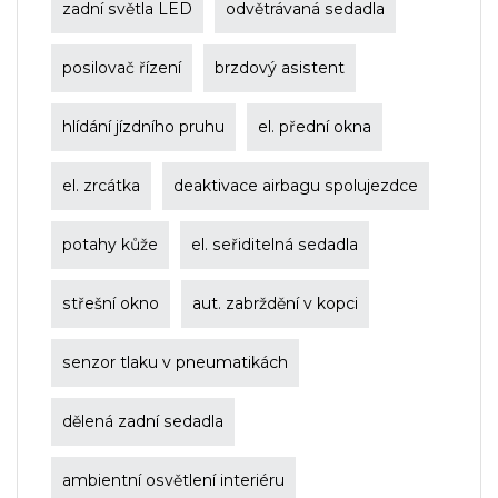
zadní světla LED
odvětrávaná sedadla
posilovač řízení
brzdový asistent
hlídání jízdního pruhu
el. přední okna
el. zrcátka
deaktivace airbagu spolujezdce
potahy kůže
el. seřiditelná sedadla
střešní okno
aut. zabrždění v kopci
senzor tlaku v pneumatikách
dělená zadní sedadla
ambientní osvětlení interiéru