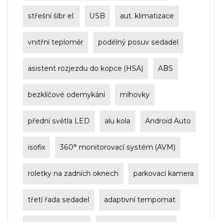
střešní šíbr el.
USB
aut. klimatizace
vnitřní teploměr
podélný posuv sedadel
asistent rozjezdu do kopce (HSA)
ABS
bezklíčové odemykání
mlhovky
přední světla LED
alu kola
Android Auto
isofix
360° monitorovací systém (AVM)
roletky na zadních oknech
parkovací kamera
třetí řada sedadel
adaptivní tempomat