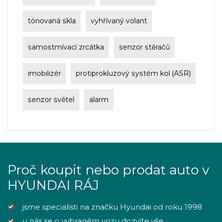
tónovaná skla
vyhřívaný volant
samostmívací zrcátka
senzor stěračů
imobilizér
protiprokluzový systém kol (ASR)
senzor světel
alarm
Proč koupit nebo prodat auto v
HYUNDAI RÁJ
jsme specialisti na značku Hyundai od roku 1998
u nás se o vybraném vozu dozvíte vše