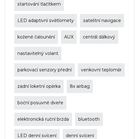
startování tlačítkem
LED adaptivní světlomety
satelitní navigace
kožené čalounění
AUX
centrál dálkový
nastavitelný volant
parkovací senzory přední
venkovní teploměr
zadní loketní opěrka
8x airbag
boční posuvné dveře
elektronická ruční brzda
bluetooth
LED denní svícení
denní svícení