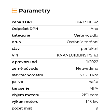
Parametry
cena s DPH
1 049 900 Kč
Odpočet DPH
Ano
kategorie
Ojeté vozidlo
druh
Osobní a terénní
stav
perfektní
VIN
KNANE81BBNS175163
v provozu od
1/2022
země původu
Neuvedeno
stav tachometru
53 251 km
palivo
nafta
karoserie
MPV
objem motoru
2151 ccm
výkon motoru
145 kw
počet míst
9