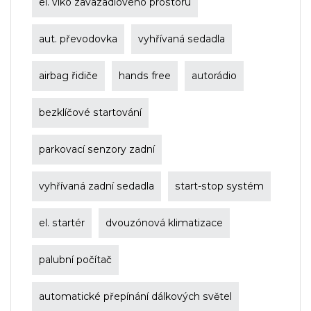
el. víko zavazadlového prostoru
aut. převodovka
vyhřívaná sedadla
airbag řidiče
hands free
autorádio
bezklíčové startování
parkovací senzory zadní
vyhřívaná zadní sedadla
start-stop systém
el. startér
dvouzónová klimatizace
palubní počítač
automatické přepínání dálkových světel