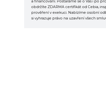
a financování. Postaráme se o Vás i po p
obdržíte ZDARMA certifikát od Cebia, ins
prověření v exekuci. Nabízíme osobní odb
si vyhrazuje právo na uzavření všech sml