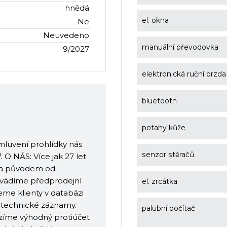
hnědá
el. okna
Ne
Neuvedeno
manuální převodovka
9/2027
elektronická ruční brzda
bluetooth
potahy kůže
mluvení prohlídky nás
senzor stěračů
O NÁS: Více jak 27 let
Kia původem od
ovádíme předprodejní
el. zrcátka
eme klienty v databázi
a technické záznamy.
palubní počítač
ízíme výhodný protiúčet