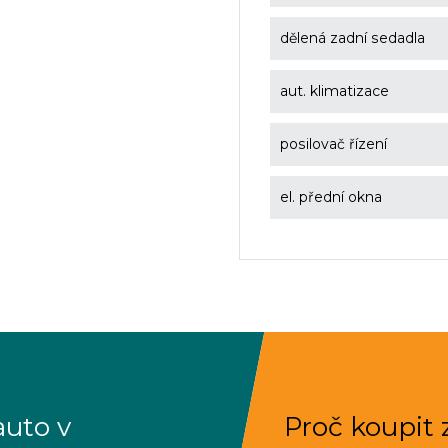
dělená zadní sedadla
aut. klimatizace
posilovač řízení
el. přední okna
auto v
Proč koupit