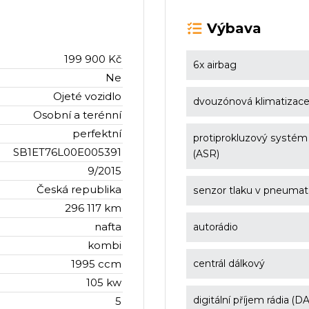
Výbava
199 900 Kč
6x airbag
Ne
Ojeté vozidlo
dvouzónová klimatizac
Osobní a terénní
perfektní
protiprokluzový systém
SB1ET76L00E005391
(ASR)
9/2015
Česká republika
senzor tlaku v pneumat
296 117 km
nafta
autorádio
kombi
1995 ccm
centrál dálkový
105 kw
digitální příjem rádia (D
5