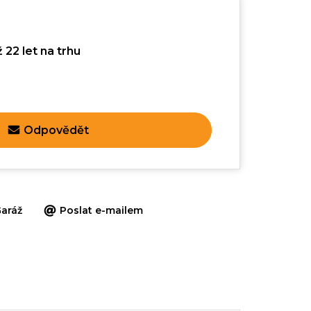
 22 let na trhu
Odpovědět
aráž
Poslat e-mailem