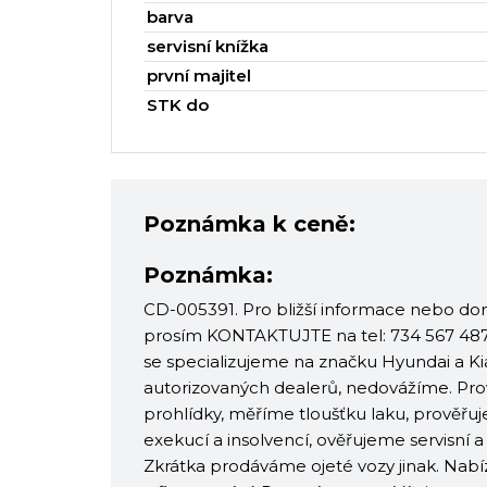
barva
servisní knížka
první majitel
STK do
Poznámka k ceně:
Poznámka:
CD-005391. Pro bližší informace nebo do
prosím KONTAKTUJTE na tel: 734 567 487. 
se specializujeme na značku Hyundai a 
autorizovaných dealerů, nedovážíme. Pr
prohlídky, měříme tloušťku laku, prověřuj
exekucí a insolvencí, ověřujeme servisní 
Zkrátka prodáváme ojeté vozy jinak. Nab