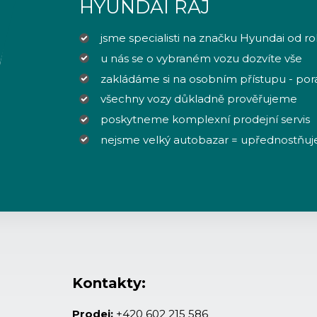
HYUNDAI RÁJ
jsme specialisti na značku Hyundai od r
u nás se o vybraném vozu dozvíte vše
zakládáme si na osobním přístupu - po
všechny vozy důkladně prověřujeme
poskytneme komplexní prodejní servis
nejsme velký autobazar = upřednostňuj
Kontakty:
Prodej:
+420 602 215 586