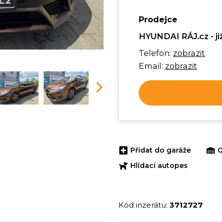
Prodejce
HYUNDAI RÁJ.cz - již
Telefon:
zobrazit
Email:
zobrazit
Next
Přidat do garáže
G
Hlídací autopes
Kód inzerátu:
3712727