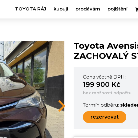
TOYOTA RÁJ
kupuji
prodávám
pojištění
Toyota Avensi
ZACHOVALÝ S
Cena včetně DPH:
199 900 Kč
bez možnosti odpočtu
Termín odběru:
sklad
Next
rezervovat