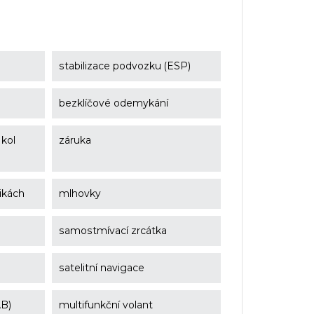
stabilizace podvozku (ESP)
e
bezklíčové odemykání
 kol
záruka
ikách
mlhovky
samostmívací zrcátka
satelitní navigace
AB)
multifunkční volant