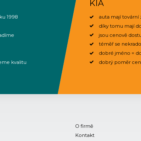
KIA
oku 1998
auta mají tovární 
díky tomu mají doh
radíme
jsou cenově dostu
téměř se nekradou
dobré jméno = do
eme kvalitu
dobrý poměr ceny,
O firmě
Kontakt