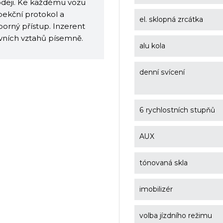
rodeji. Ke každému vozu
pekční protokol a
el. sklopná zrcátka
orný přístup. Inzerent
uvních vztahů písemně.
alu kola
denní svícení
6 rychlostních stupňů
AUX
tónovaná skla
imobilizér
volba jízdního režimu