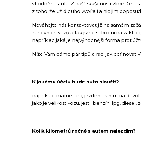
vhodného auta. Z naší zkušenosti víme, že cc
z toho, že už dlouho vybírají a nic jim dopos
Neváhejte nás kontaktovat již na samém zač
zánovních vozů a tak jsme schopni na základ
například jaká je nejvýhodnější forma protiúčtu
Níže Vám dáme pár tipů a rad, jak definovat V
K jakému účelu bude auto sloužit?
například máme děti, jezdíme s ním na dovole
jako je velikost vozu, jestli benzín, lpg, diese
Kolik kilometrů ročně s autem najezdím?