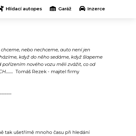
Hlídací autopes
Garáž
Inzerce
 chceme, nebo nechceme, auto není jen
řicházíme, když do něho sedáme, když šlapeme
 pořízením nového vozu měli zvážit, co od
.......
Tomáš Rezek - majitel firmy
_____
ně tak ušetřímě mnoho času při hledání