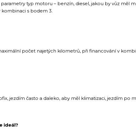
m parametry typ motoru – benzín, diesel, jakou by vůz měl 
 v kombinaci s bodem 3.
aximální počet najetých kilometrů, při financování v komb
fix, jezdím často a daleko, aby měl klimatizaci, jezdím po m
e ideál?