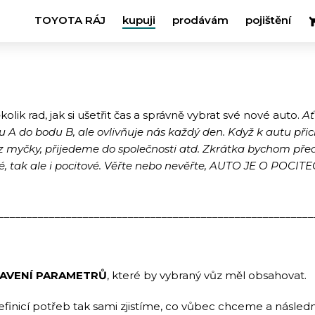
TOYOTA RÁJ
kupuji
prodávám
pojištění
ik rad, jak si ušetřit čas a správně vybrat své nové auto.
Ať
odu A do bodu B, ale ovlivňuje nás každý den. Když k autu p
z myčky, přijedeme do společnosti atd. Zkrátka bychom před
 tak ale i pocitové. Věřte nebo nevěřte, AUTO JE O POCITECH.
________________________________________________________
AVENÍ PARAMETRŮ
, které by vybraný vůz měl obsahovat.
finicí potřeb tak sami zjistíme, co vůbec chceme a násled