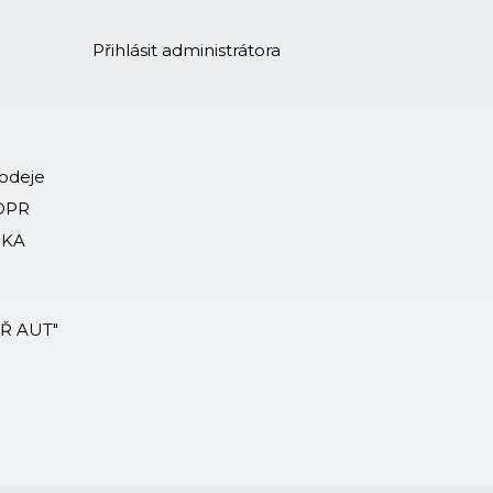
Přihlásit administrátora
rodeje
GDPR
-KA
ÁŘ AUT"