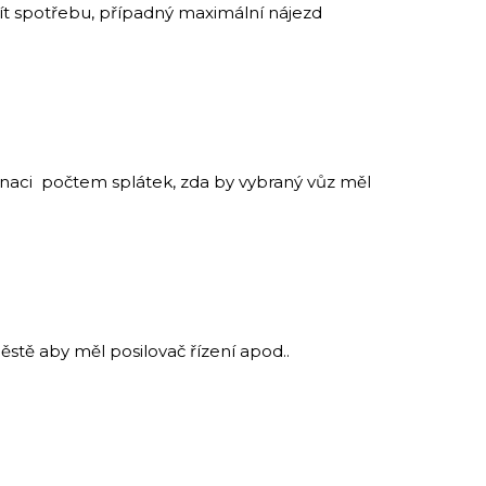
mít spotřebu, případný maximální nájezd
inaci počtem splátek, zda by vybraný vůz měl
ěstě aby měl posilovač řízení apod..