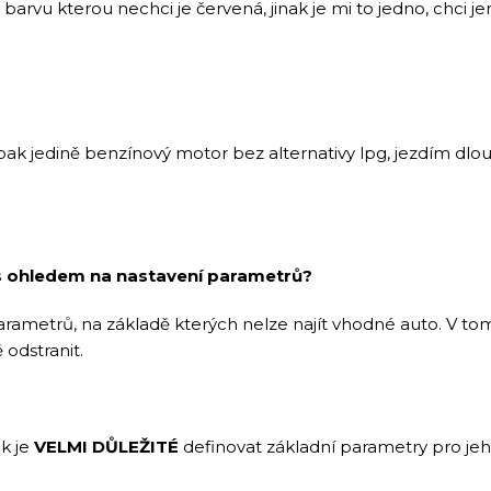
rvu kterou nechci je červená, jinak je mi to jedno, chci jen
ak jedině benzínový motor bez alternativy lpg, jezdím dlo
s ohledem na nastavení parametrů?
rametrů, na základě kterých nelze najít vhodné auto. V tom 
odstranit.
ak je
VELMI DŮLEŽITÉ
definovat základní parametry pro jeh