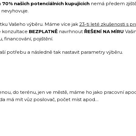
a
70% našich potenciálních kupujících
nemá předem zjištěn
ud nevyhovuje.
átku Vašeho výběru. Máme více jak
23-ti leté zkušenosti s 
ě konzultace
BEZPLATNĚ
navrhnout
ŘEŠENÍ NA MÍRU
Vaši
, financování, pojištění.
aší potřebu a následně tak nastavit parametry výběru.
nou, do terénu, jen ve městě, máme ho jako pracovní apod.
l, zda má mít vůz posilovač, počet míst apod…