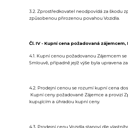
3.2. Zprostředkovatel neodpovídá za škodu 
způsobenou přirozenou povahou Vozidla.
Čl. IV - Kupní cena požadovaná zájemcem, 
4.1. Kupní cenou požadovanou Zájemcem se ro
Smlouvě, případně jejíž výše byla upravena 
4.2. Prodejní cenou se rozumí kupní cena do
Kupní ceny požadované Zájemce a provizí Zpr
kupujícím a úhradou kupní ceny.
4.3. Prodejní cenu Vozidla stanoví dle vlast