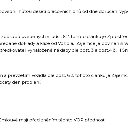
ovědní lhůtou deseti pracovních dnů od dne doručení výpo
 způsobů uvedených v odst. 6.2. tohoto článku je Zprostř
předané doklady a klíče od Vozidla. Zájemce je povinen si V
edkovateli vynaložené náklady dle odst. 3 a odst.4 čl. II S
 a převzetím Vozidla dle odst. 6.2. tohoto článku je Zájem
očatý den prodlení.
 Smlouvě mají před zněním těchto VOP přednost.