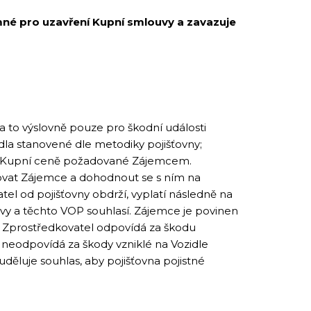
mné pro uzavření Kupní smlouvy a zavazuje
a to výslovně pouze pro škodní události
idla stanovené dle metodiky pojišťovny;
at Kupní ceně požadované Zájemcem.
rmovat Zájemce a dohodnout se s ním na
tel od pojišťovny obdrží, vyplatí následně na
vy a těchto VOP souhlasí. Zájemce je povinen
ně. Zprostředkovatel odpovídá za škodu
 neodpovídá za škody vzniklé na Vozidle
děluje souhlas, aby pojišťovna pojistné