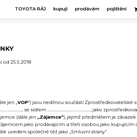
TOYOTA RÁJ
kupuji
prodávám
pojištění
ÍNKY
í od 25.5.2018
e jen „
VOP
“) jsou nedílnou součástí Zprostředkovatelské 
............................, se sídlem ..............................................., jako zp
ájemce (dále jen
„Zájemce“
), jejímž předmětem je závazek
emcem jako prodávajícím a třetí osobou jako kupujícím o p
e uvedeni společné též jako „Smluvní strany“.