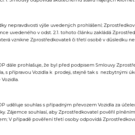
ky nepravdivosti výše uvedených prohlášení; Zprostředkovat
emce uvedeného v odst. 2.1. tohoto článku zakládá Zprostře
terá vznikne Zprostředkovateli či třetí osobě v důsledku ne
P dále prohlašuje, že byl před podpisem Smlouvy Zpros
a, s přípravou Vozidla k prodeji, stejně tak s nezbytnými ú
 Vozidla.
P uděluje souhlas s případným převozem Vozidla za účel
y. Zájemce souhlasí, aby Zprostředkovatel pověřil plněním
; V případě pověření třetí osoby odpovídá Zprostředkovate