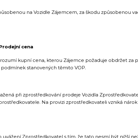
způsobenou na Vozidle Zájemcem, za škodu způsobenou vado
Prodejní cena
zumí kupní cena, kterou Zájemce požaduje obdržet za prode
za podmínek stanovených těmito VOP.
sažená při zprostředkování prodeje Vozidla Zprostředkovat
ostředkovatele. Na provizi zprostředkovateli vzniká náro
ního uvážení Zprostředkovatel s tím, že tato nesmí být nižš