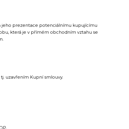
m jeho prezentace potenciálnímu kupujícímu
osobu, která je v přímém obchodním vztahu se
m.
 tj. uzavřením Kupní smlouvy.
OP,