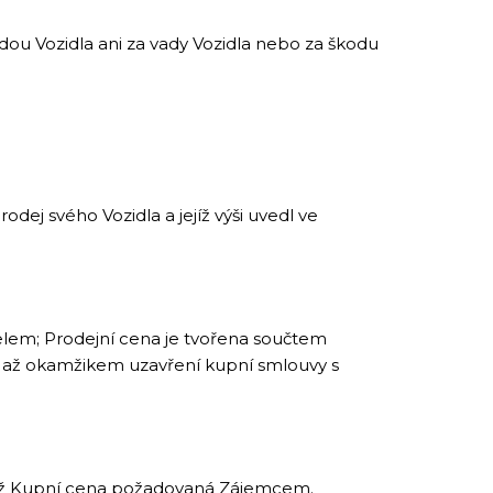
u Vozidla ani za vady Vozidla nebo za škodu
j svého Vozidla a jejíž výši uvedl ve
elem; Prodejní cena je tvořena součtem
k až okamžikem uzavření kupní smlouvy s
í než Kupní cena požadovaná Zájemcem.