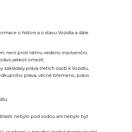
mace o historii a o stavu Vozidla a dále
em; není proti němu vedeno insolvenční,
 právo jakkoli omezit;
y zakládaly práva třetích osob k Vozidlu,
předkupního práva, věcné břemeno, právo
dlu;
blasti; nebylo pod vodou ani nebylo byť
ů, je přesný a pravdivý (nebyl manipulován).