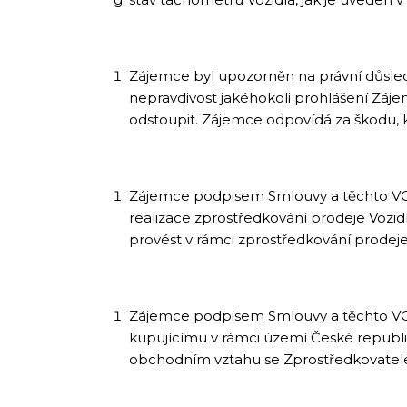
Zájemce byl upozorněn na právní důsled
nepravdivost jakéhokoli prohlášení Záj
odstoupit. Zájemce odpovídá za škodu, k
Zájemce podpisem Smlouvy a těchto VO
realizace zprostředkování prodeje Vozidl
provést v rámci zprostředkování prodeje
Zájemce podpisem Smlouvy a těchto VO
kupujícímu v rámci území České republik
obchodním vztahu se Zprostředkovatelem