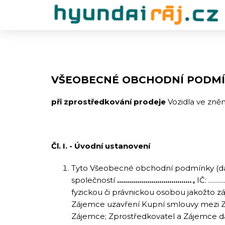
VŠEOBECNÉ OBCHODNÍ PODM
při zprostředkování prodeje
Vozidla ve zněn
Čl. I. - Úvodní ustanovení
Tyto Všeobecné obchodní podmínky (dál
společností
.....................................
.
,
IČ: .......
fyzickou či právnickou osobou jakožto z
Zájemce uzavření Kupní smlouvy mezi Záj
Zájemce; Zprostředkovatel a Zájemce dál