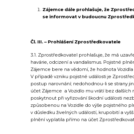
Zájemce dále prohlašuje, že Zprostře
se informovat v budoucnu Zprostředk
Čl. III. – Prohlášení Zprostředkovatele
3.1. Zprostředkovatel prohlašuje, že má uzavř
havárie, odcizení a vandalismus. Pojistné pln
Zájemce bere na vědomí, že hodnota Vozidla
V případě vzniku pojistné události je Zprostř
postup narovnání; nedohodnou-li se strany jina
účet Zájemce a Vozidlo mu vrátí bez dalších
poskytnout při vyřizování škodní události nez
způsobenou na Vozidle do výše pojistného pl
v důsledku živelných událostí, krupobití a vy
plnění vyplatila přímo na účet Zprostředkova