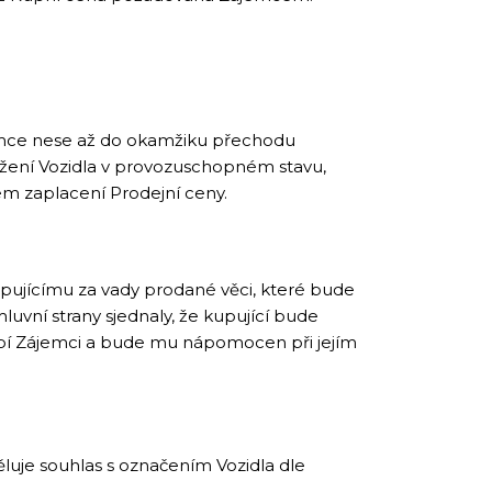
ájemce nese až do okamžiku přechodu
držení Vozidla v provozuschopném stavu,
em zaplacení Prodejní ceny.
upujícímu za vady prodané věci, které bude
uvní strany sjednaly, že kupující bude
pí Zájemci a bude mu nápomocen při jejím
luje souhlas s označením Vozidla dle