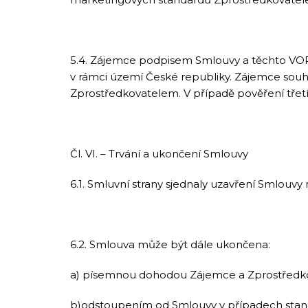
5.4. Zájemce podpisem Smlouvy a těchto VOP
v rámci území České republiky. Zájemce souh
Zprostředkovatelem. V případě pověření třetí
Čl. VI. – Trvání a ukončení Smlouvy
6.1. Smluvní strany sjednaly uzavření Smlouv
6.2. Smlouva může být dále ukončena:
a) písemnou dohodou Zájemce a Zprostředko
b)odstoupením od Smlouvy v případech sta