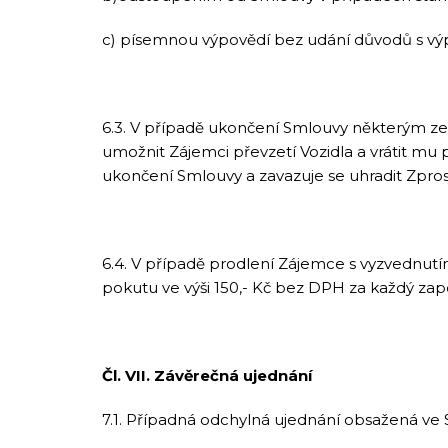
c) písemnou výpovědí bez udání důvodů s výp
6.3. V případě ukončení Smlouvy některým ze
umožnit Zájemci převzetí Vozidla a vrátit mu 
ukončení Smlouvy a zavazuje se uhradit Zprostř
6.4. V případě prodlení Zájemce s vyzvednutím
pokutu ve výši 150,- Kč bez DPH za každý zap
Čl. VII. Závěrečná ujednání
7.1. Případná odchylná ujednání obsažená ve