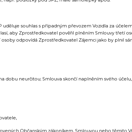
 uděluje souhlas s případným převozem Vozidla za účele
lasí, aby Zprostředkovatel pověřil plněním Smlouvy třetí 
 osoby odpovídá Zprostředkovatel Zájemci jako by plnil sá
y na dobu neurčitou; Smlouva skončí naplněním svého účelu,
vatele,
novených Občanským zákoníkem, Smlouvou nebo těmito V