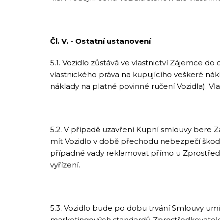
Čl. V. - Ostatní ustanovení
5.1. Vozidlo zůstává ve vlastnictví Zájemce
vlastnického práva na kupujícího veškeré nák
náklady na platné povinné ručení Vozidla). V
5.2. V případě uzavření Kupní smlouvy bere Z
mít Vozidlo v době přechodu nebezpečí škody,
případné vady reklamovat přímo u Zprostřed
vyřízení.
5.3. Vozidlo bude po dobu trvání Smlouvy um
marketingových standardů Zprostředkovatele