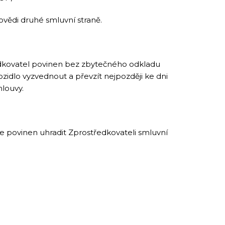
vědi druhé smluvní straně.
edkovatel povinen bez zbytečného odkladu
ozidlo vyzvednout a převzít nejpozději ke dni
mlouvy.
ce povinen uhradit Zprostředkovateli smluvní