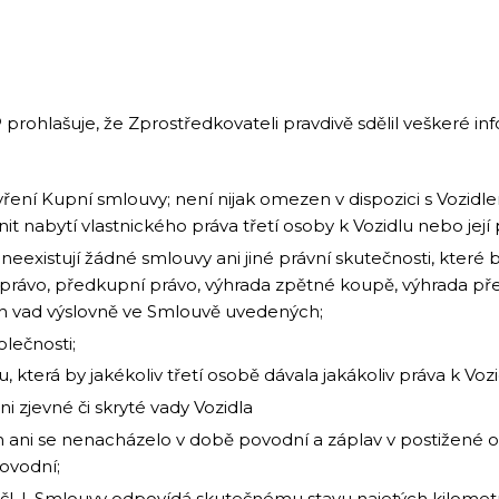
ohlašuje, že Zprostředkovateli pravdivě sdělil veškeré infor
ření Kupní smlouvy; není nijak omezen v dispozici s Vozidl
vnit nabytí vlastnického práva třetí osoby k Vozidlu nebo její
eexistují žádné smlouvy ani jiné právní skutečnosti, které b
í právo, předkupní právo, výhrada zpětné koupě, výhrada 
ch vad výslovně ve Smlouvě uvedených;
olečnosti;
která by jakékoliv třetí osobě dávala jakákoliv práva k Vozi
 zjevné či skryté vady Vozidla
 ani se nenacházelo v době povodní a záplav v postižené o
ovodní;
 čl. I. Smlouvy odpovídá skutečnému stavu najetých kilometr