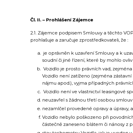
Čl. II. – Prohlášení Zájemce
2.1. Zájemce podpisem Smlouvy a těchto VOP pr
prohlašuje a zaručuje zprostředkovateli, že :
je oprávněn k uzavření Smlouvy a k uzav
soudní či jiné řízení, které by mohlo ovli
Vozidlo je prosto právních vad, zejména n
Vozidlo není zatíženo (zejména zástavn
nájmu apod.), vyjma případných právní
Vozidlo není ve vlastnictví leasingové sp
neuzavřel s žádnou třetí osobou smlouvu, 
nezamlčel provedené opravy a úpravy, ani
Vozidlo nebylo poškozeno při povodních
částečně zaneseno blátem či nánosy z p
stav tachometru Vozidla, jak je uveden v