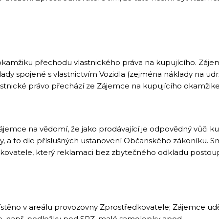
 do okamžiku přechodu vlastnického práva na kupujícího. Z
lady spojené s vlastnictvím Vozidla (zejména náklady na u
lastnické právo přechází ze Zájemce na kupujícího okamžik
ájemce na vědomí, že jako prodávající je odpovědný vůči k
 a to dle příslušných ustanovení Občanského zákoníku. Sml
kovatele, který reklamaci bez zbytečného odkladu postou
ístěno v areálu provozovny Zprostředkovatele; Zájemce udě
, např. podložky pod SPZ, malé samolepky apod.