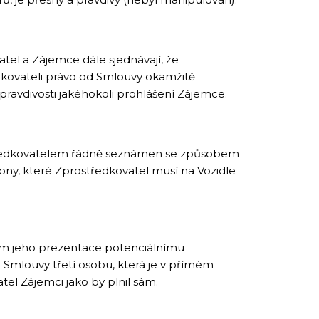
el a Zájemce dále sjednávají, že
dkovateli právo od Smlouvy okamžitě
pravdivosti jakéhokoli prohlášení Zájemce.
tředkovatelem řádně seznámen se způsobem
kony, které Zprostředkovatel musí na Vozidle
em jeho prezentace potenciálnímu
 Smlouvy třetí osobu, která je v přímém
l Zájemci jako by plnil sám.