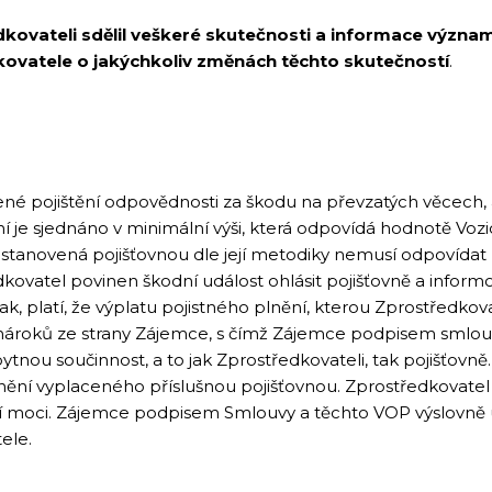
dkovateli sdělil veškeré skutečnosti a informace význa
ovatele o jakýchkoliv změnách těchto skutečností
.
ené pojištění odpovědnosti za škodu na převzatých věcech, 
ění je sjednáno v minimální výši, která odpovídá hodnotě Voz
 stanovená pojišťovnou dle její metodiky nemusí odpovíd
edkovatel povinen škodní událost ohlásit pojišťovně a info
k, platí, že výplatu pojistného plnění, kterou Zprostředkova
 nároků ze strany Zájemce, s čímž Zájemce podpisem smlou
bytnou součinnost, a to jak Zprostředkovateli, tak pojišťov
nění vyplaceného příslušnou pojišťovnou. Zprostředkovatel
šší moci. Zájemce podpisem Smlouvy a těchto VOP výslovně u
tele.