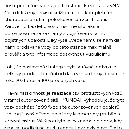
dostupné informace z jejich historie, které jsou z větší
části doloženy servisní knížkou nebo kompletním
chorobopisem, tzn. položkovou servisní historií.
Zároveň u každého vozu měříme sílu laku a
porovnáváme se záznamy z pojišťoven v rámci
pojistných událostí. Díky výše uvedenému se nám daří
námi prodávané vozy po této stránce maximálně
prověřit a tyto informace poskytnout kupujícímu.
Fakt, že nastavená strategie byla správná, potvrzuje
celkový prodej – ten činí od data vzniku firmy do konce
roku 2021 přes 4 100 prodaných vozů.
Hlavní naší činností je realizace tzv. protiúčtových vozů
v rámci autorizované sítě HYUNDAI. Výhodou je, že tyto
vozy pocházejí z 99 % ze sítě autorizovaných dealerů,
tzn. mají jasný původ, doložený kilometrový průběh a
servisní historii. Většinou tyto vozy známe od doby, kdy
jsme se podíleli na jejich prodeji, když byly nové. Často