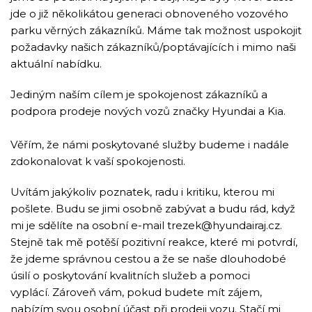
jde o již několikátou generaci obnoveného vozového
parku věrných zákazníků. Máme tak možnost uspokojit
požadavky našich zákazníků/poptávajících i mimo naši
aktuální nabídku.
Jediným naším cílem je spokojenost zákazníků a
podpora prodeje nových vozů značky Hyundai a Kia.
Věřím, že námi poskytované služby budeme i nadále
zdokonalovat k vaší spokojenosti.
Uvítám jakýkoliv poznatek, radu i kritiku, kterou mi
pošlete. Budu se jimi osobně zabývat a budu rád, když
mi je sdělíte na osobní e-mail trezek@hyundairaj.cz.
Stejně tak mě potěší pozitivní reakce, které mi potvrdí,
že jdeme správnou cestou a že se naše dlouhodobé
úsilí o poskytování kvalitních služeb a pomoci
vyplácí. Zároveň vám, pokud budete mít zájem,
nabízím svou osobní účast při prodeji vozu. Stačí mi