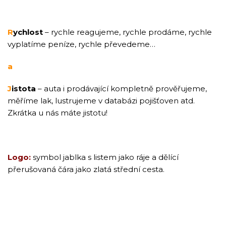
R
ychlost
– rychle reagujeme, rychle prodáme, rychle
vyplatíme peníze, rychle převedeme…
a
J
istota
– auta i prodávající kompletně prověřujeme,
měříme lak, lustrujeme v databázi pojišťoven atd.
Zkrátka u nás máte jistotu!
Logo:
symbol jablka s listem jako ráje a dělící
přerušovaná čára jako zlatá střední cesta.