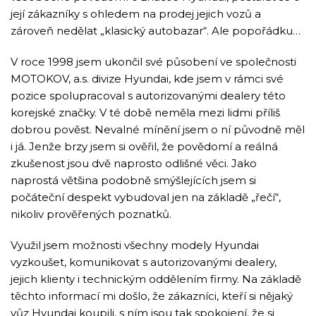
její zákazníky s ohledem na prodej jejich vozů a
zároveň nedělat „klasický autobazar“. Ale popořádku…
V roce 1998 jsem ukončil své působení ve společnosti
MOTOKOV, a.s. divize Hyundai, kde jsem v rámci své
pozice spolupracoval s autorizovanými dealery této
korejské značky. V té době neměla mezi lidmi příliš
dobrou pověst. Nevalné mínění jsem o ní původně měl
i já. Jenže brzy jsem si ověřil, že povědomí a reálná
zkušenost jsou dvě naprosto odlišné věci. Jako
naprostá většina podobně smýšlejících jsem si
počáteční despekt vybudoval jen na základě „řečí“,
nikoliv prověřených poznatků.
Využil jsem možnosti všechny modely Hyundai
vyzkoušet, komunikovat s autorizovanými dealery,
jejich klienty i technickým oddělením firmy. Na základě
těchto informací mi došlo, že zákazníci, kteří si nějaký
vůz Hyundai koupili, s ním jsou tak spokojení, že si