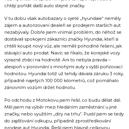
chtějí pořídit další auto stejné značky.
V tu dobu však autobazary o ojeté „hyundaie“ neměly
zájem a autorizovaní dealeři se prodejem starších aut
nezabývaly. Dobře jsem vnímal problém, do něhož se
dostávali spokojení zákazníci značky Hyundai, kteří si
chtěli koupit nový vůz, ale neměli pohodlné řešení, jak
stávající auto prodat. Navíc se říkalo, že korejské vozy
výrazně ztrácí na hodnotě. Ani to nebyla pravda –
alespoň v porovnání s mnohými auty s vyšší pořizovací
hodnotou. Hyundai totiž už tehdy dávala záruku 3 roky,
případně najetých 100 000 kilometrů, což pomáhalo
zánovním vozům držet hodnotu.
Po odchodu z Motokovu jsem řešil, co budu dělat dál.
Měl jsem na výběr mezi hledáním zaměstnání u jiné
značky, nebo využitím „díry na trhu“. Pustil jsem se tedy
do zajišťování odkupu, případně zprostředkování
prodeje aut Hyundai. Řešil jsem hlavně celkovou