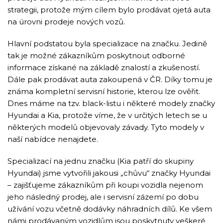
strategii, protože mým cílem bylo prodávat ojetá auta
na úrovni prodeje nových vozů.
Hlavní podstatou byla specializace na značku. Jedině
tak je možné zákazníkům poskytnout odborné
informace získané na základě znalostí a zkušeností.
Dále pak prodávat auta zakoupená v ČR. Díky tomu je
známa kompletní servisní historie, kterou lze ověřit.
Dnes máme na tzv. black-listu i některé modely značky
Hyundai a Kia, protože víme, že v určitých letech se u
některých modelů objevovaly závady. Tyto modely v
naší nabídce nenajdete.
Specializací na jednu značku (Kia patří do skupiny
Hyundai) jsme vytvořili jakousi „chůvu“ značky Hyundai
– zajišťujeme zákazníkům při koupi vozidla nejenom
jeho následný prodej, ale i servisní zázemí po dobu
užívání vozu včetně dodávky náhradních dílů. Ke všem
námi prodávaným vozidlům jsou poskytnuty veškeré