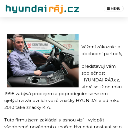
MENU
Vážení zákazníci a
obchodní partneři,
představuji vám
společnost
HYUNDAI RÁJ.cz,
která se již od roku
1998 zabývá prodejem a poprodejním servisem
ojetých a zánovních vozů značky HYUNDAI a od roku
2010 také značky KIA.
Tuto firmu jsem zakládal s jasnou vizí – vylepšit
všeobecné povědomí o značce Hyundai, postarat se o